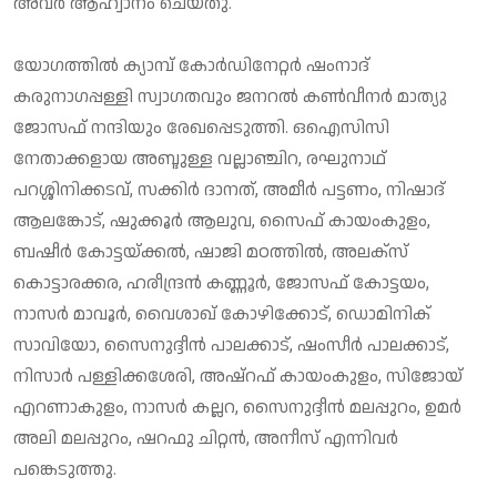
അവര്‍ ആഹ്വാനം ചെയ്തു.
യോഗത്തില്‍ ക്യാമ്പ് കോര്‍ഡിനേറ്റര്‍ ഷംനാദ്
കരുനാഗപ്പള്ളി സ്വാഗതവും ജനറല്‍ കണ്‍വീനര്‍ മാത്യു
ജോസഫ് നന്ദിയും രേഖപ്പെടുത്തി. ഒഐസിസി
നേതാക്കളായ അബ്ദുള്ള വല്ലാഞ്ചിറ, രഘുനാഥ്
പറശ്ശിനിക്കടവ്, സക്കിര്‍ ദാനത്, അമീര്‍ പട്ടണം, നിഷാദ്
ആലങ്കോട്, ഷുക്കൂര്‍ ആലുവ, സൈഫ് കായംകുളം,
ബഷീര്‍ കോട്ടയ്ക്കല്‍, ഷാജി മഠത്തില്‍, അലക്‌സ്
കൊട്ടാരക്കര, ഹരീന്ദ്രന്‍ കണ്ണൂര്‍, ജോസഫ് കോട്ടയം,
നാസര്‍ മാവൂര്‍, വൈശാഖ് കോഴിക്കോട്, ഡൊമിനിക്
സാവിയോ, സൈനുദ്ദീന്‍ പാലക്കാട്, ഷംസീര്‍ പാലക്കാട്,
നിസാര്‍ പള്ളിക്കശേരി, അഷ്‌റഫ് കായംകുളം, സിജോയ്
എറണാകുളം, നാസര്‍ കല്ലറ, സൈനുദ്ദീന്‍ മലപ്പുറം, ഉമര്‍
അലി മലപ്പുറം, ഷറഫു ചിറ്റന്‍, അനീസ് എന്നിവര്‍
പങ്കെടുത്തു.