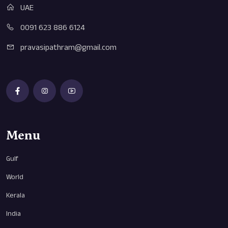
UAE
0091 623 886 6124
pravasipathram@gmail.com
Menu
Gulf
World
Kerala
India