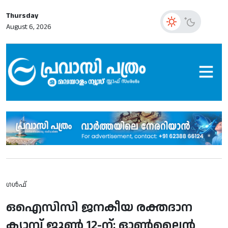
Thursday
August 6, 2026
ഗൾഫ്
ഒഐസിസി ജനകീയ രക്തദാന
ക്യാമ്പ് ജൂണ്‍ 12-ന്; ഓണ്‍ലൈന്‍