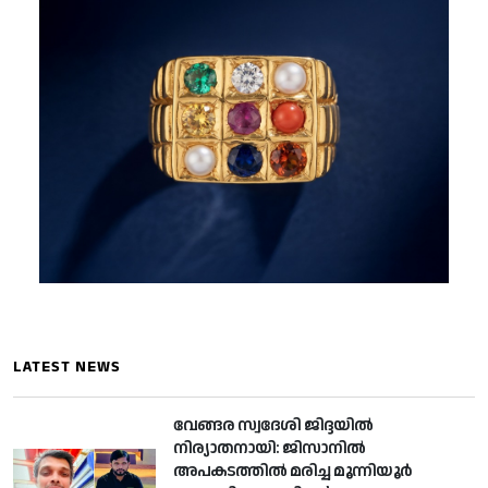
LATEST NEWS
വേങ്ങര സ്വദേശി ജിദ്ദയില്‍
നിര്യാതനായി: ജിസാനില്‍
അപകടത്തില്‍ മരിച്ച മൂന്നിയൂര്‍