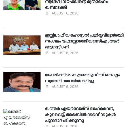
സ്വദേശി നൗഫലിന്റെ മൃതദേഹം
ഖബറടക്കി
AUGUST 6, 2026
ഇസ്സ്ലാഹിയ ഹോസ്റ്റല്‍ പൂര്‍വ്വവിദ്യാര്‍ത്ഥി
സംഗമം 'ഹോസ്റ്റാള്‍ജിയ@സിഎംആര്‍'
ആഗസ്റ്റ് 8-ന്
AUGUST 6, 2026
ജോലിക്കിടെ കുഴഞ്ഞു വീണ് കൊല്ലം
സ്വദേശി ദമ്മാമില്‍ മരിച്ചു
AUGUST 6, 2026
ഖത്തര്‍ എയര്‍വേയ്സ് ബഹ്‌റൈന്‍,
കുവൈറ്റ്, അര്‍ബില്‍ സര്‍വീസുകള്‍
പുനരാരംഭിക്കുന്നു
AUGUST 6, 2026