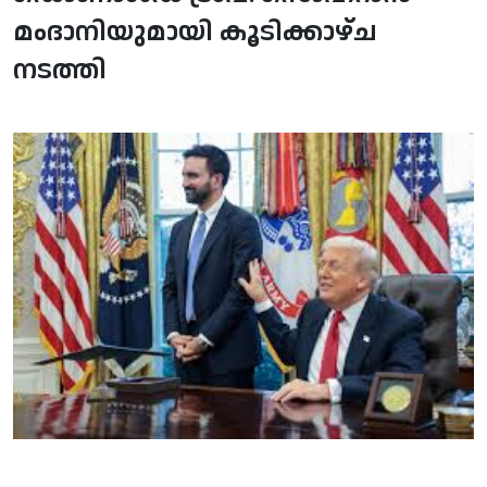
മംദാനിയുമായി കൂടിക്കാഴ്ച
നടത്തി