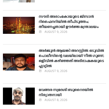
സൗദി അരാംകോയുടെ ജിസാന്‍
റിഫൈനറിയില്‍ തീപിടുത്തം;
തീയണച്ചതായി ഊര്‍ജ്ജ മന്ത്രാലയം
AUGUST 9, 2026
അര്‍ജുന്‍ ആയങ്കി അറസ്റ്റില്‍: ഒടുവില്‍
പൊലീസിന്റെ വലയിലായി 'റീല്‍ ഗുണ്ട';
ഒളിവില്‍ കഴിഞ്ഞത് അഭിഭാഷകയുടെ
ഫ്ലാറ്റില്‍
AUGUST 9, 2026
വേങ്ങര സ്വദേശി ബുറൈദയില്‍
നിര്യാതനായി
AUGUST 8, 2026