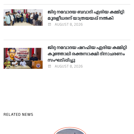
ജിദ്ദ നവോദയ ബവാദി ഏരിയ കമ്മിറ്റി
മുരളീധരന് യാത്രയയപ്പ് നല്‍കി
AUGUST 8, 2026
ജിദ്ദ നവോദയ ഷറഫിയ ഏരിയ കമ്മിറ്റി
കുഞ്ഞാലി രക്തസാക്ഷി ദിനാചരണം
സംഘടിപ്പിച്ചു
AUGUST 8, 2026
RELATED NEWS