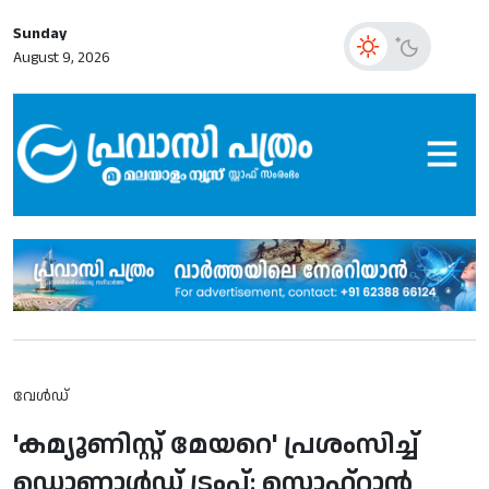
Sunday
August 9, 2026
വേള്‍ഡ്
'കമ്യൂണിസ്റ്റ് മേയറെ' പ്രശംസിച്ച്
ഡൊണാള്‍ഡ് ട്രംപ്: സൊഹ്റാന്‍