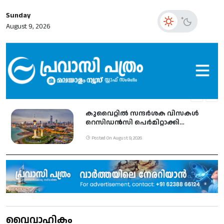
Sunday
August 9, 2026
കുവൈറ്റില്‍ സന്ദര്‍ശക വിസകള്‍
റെസിഡന്‍സി പെര്‍മിറ്റാക്കി
മാറ്റുന്നതില്‍ കര്‍ശന നിയന്ത്രണം;
Posted On August 9, 2026
നൂറുകണക്കിന് അപേക്ഷകള്‍ തള്ളി
വൈവാഹികം