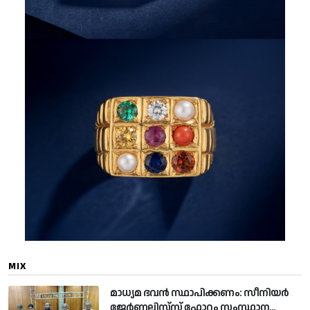
MIX
മാധ്യമ ഭവന്‍ സ്ഥാപിക്കണം: സീനിയര്‍
ജേര്‍ണലിസ്റ്റ്സ് ഫോറം സംസ്ഥാന