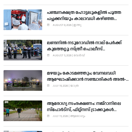
പഞ്ചനക്ഷത്ര ഹോട്ടലുകളില്‍ പൂത്ത
പച്ചക്കറിയും കാലാവധി കഴിഞ്ഞ
മാംസവും, ബാംഗ്ലൂരില്‍ നിരത്തി
AUGUST 8, 2026 | ഇന്ത്യ
റെയ്ഡ്
ലണ്ടനില്‍ നടുറോഡില്‍ നാല് പേര്‍ക്ക്
കുത്തേറ്റു; സ്ത്രീ പൊലീസ്
കസ്റ്റഡിയില്‍
AUGUST 5, 2026 | വേള്‍ഡ്
മഴയും കോടമഞ്ഞും; വേനലവധി
ആഘോഷിക്കാന്‍ സഞ്ചാരികള്‍ അല്‍-
ബാഹയിലേക്കും തായിഫിലേക്കും
JULY 19, 2026 | യാത്ര
ഒഴുകുന്നു
ആരോഗ്യ സംരക്ഷണം: നജ്റാനിലെ
സ്‌പോര്‍ട്‌സ്, ഫിറ്റ്‌നസ് ട്രാക്കുകള്‍
ജനപ്രിയമാകുന്നു
JULY 15, 2026 | ആരോഗ്യം