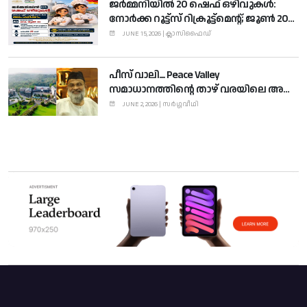
ജര്‍മ്മനിയില്‍ 20 ഷെഫ് ഒഴിവുകള്‍:
നോര്‍ക്ക റൂട്ട്‌സ് റിക്രൂട്ട്മെന്റ്; ജൂണ്‍ 20
വരെ അപേക്ഷിക്കാം
JUNE 15, 2026 | ക്ലാസിഫൈഡ്
പീസ് വാലി.... Peace Valley
സമാധാനത്തിന്റെ താഴ് വരയിലെ അകം
തണുപ്പിച്ച ദിനരാത്രങ്ങൾ....
JUNE 2, 2026 | സർഗ്ഗവീഥി