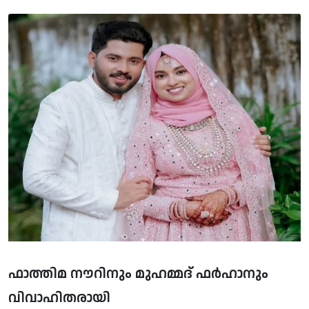
ഫാത്തിമ നൗറിനും മുഹമ്മദ് ഫര്‍ഹാനും
വിവാഹിതരായി