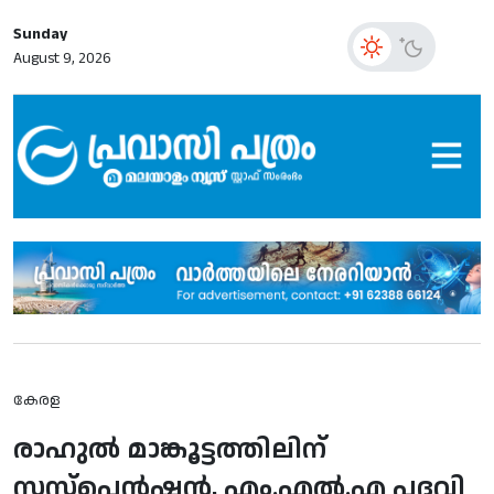
Sunday
August 9, 2026
കേരള
രാഹുല്‍ മാങ്കൂട്ടത്തിലിന്
സസ്‌പെന്‍ഷന്‍, എം.എല്‍.എ പദവി