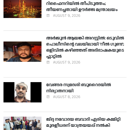
റിഫൈനറിയില്‍ തീപിടുത്തം;
തീയണച്ചതായി ഊര്‍ജ്ജ മന്ത്രാലയം
AUGUST 9, 2026
അര്‍ജുന്‍ ആയങ്കി അറസ്റ്റില്‍: ഒടുവില്‍
പൊലീസിന്റെ വലയിലായി 'റീല്‍ ഗുണ്ട';
ഒളിവില്‍ കഴിഞ്ഞത് അഭിഭാഷകയുടെ
ഫ്ലാറ്റില്‍
AUGUST 9, 2026
വേങ്ങര സ്വദേശി ബുറൈദയില്‍
നിര്യാതനായി
AUGUST 8, 2026
ജിദ്ദ നവോദയ ബവാദി ഏരിയ കമ്മിറ്റി
മുരളീധരന് യാത്രയയപ്പ് നല്‍കി