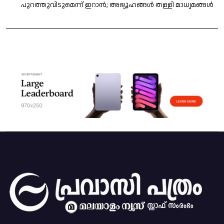
പുറത്തുവിടുമെന്ന് ഇറാൻ; അഭ്യൂഹങ്ങൾ തള്ളി മാധ്യമങ്ങൾ