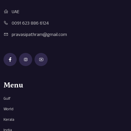
UAE
0091 623 886 6124
pravasipathram@gmail.com
Menu
Gulf
World
Kerala
India