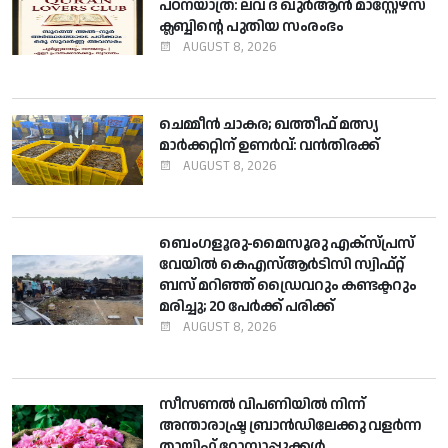
പഠനയാത്ര: ലവ് ദ് ഖുര്‍ആന്‍ മാസ്റ്റേഴ്‌സ്
ക്ലബ്ബിന്റെ പുതിയ സംരംഭം
AUGUST 8, 2026
ചെമ്മീന്‍ ചാകര; ഖത്തീഫ് മത്സ്യ
മാര്‍ക്കറ്റിന് ഉണര്‍വ്: വന്‍തിരക്ക്
AUGUST 8, 2026
ബെംഗളൂരു-മൈസൂരു എക്‌സ്പ്രസ്
വേയില്‍ കെഎസ്ആര്‍ടിസി സ്വിഫ്റ്റ്
ബസ് മറിഞ്ഞ് ഡ്രൈവറും കണ്ടക്ടറും
മരിച്ചു; 20 പേര്‍ക്ക് പരിക്ക്
AUGUST 8, 2026
സീസണല്‍ വിപണിയില്‍ നിന്ന്
അന്താരാഷ്ട്ര ബ്രാന്‍ഡിലേക്കു വളര്‍ന്ന
തായിഫ് റോസാപ്പൂക്കള്‍